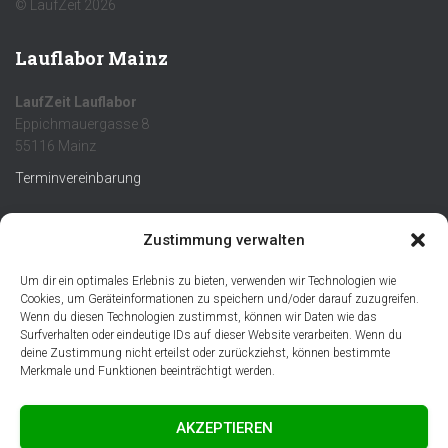
© LaufZeit 2026
Lauflabor Mainz
LaufZeit Lauflabor
Eppichmauergasse 8
55116 Mainz
Terminvereinbarung
Infos
Zustimmung verwalten
Um dir ein optimales Erlebnis zu bieten, verwenden wir Technologien wie
Cookies, um Geräteinformationen zu speichern und/oder darauf zuzugreifen.
Wenn du diesen Technologien zustimmst, können wir Daten wie das
Surfverhalten oder eindeutige IDs auf dieser Website verarbeiten. Wenn du
deine Zustimmung nicht erteilst oder zurückziehst, können bestimmte
Merkmale und Funktionen beeinträchtigt werden.
AKZEPTIEREN