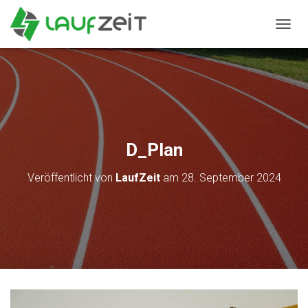
N
A
V
I
G
A
T
I
O
D_Plan
N
U
Veröffentlicht von
LaufZeit
am
28. September 2024
M
S
C
H
A
L
T
E
N