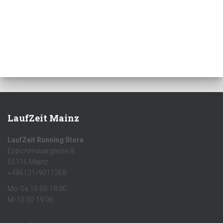
LaufZeit Mainz
LaufZeit Running Store
Eppichmauergasse 8
55116 Mainz
+496131/9011268
Mo-Sa 10:00-18:00
Mi 10:00-19:00