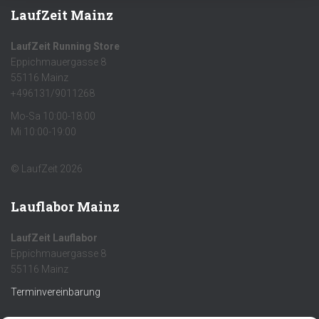
LaufZeit Mainz
LaufZeit Running Store
Eppichmauergasse 8
55116 Mainz
+496131/9011268
Mo-Sa 10:00-18:00
Mi 10:00-19:00
© LaufZeit 2026
Lauflabor Mainz
LaufZeit Lauflabor
Eppichmauergasse 8
55116 Mainz
Terminvereinbarung