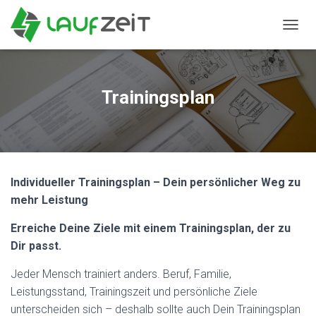
N
A
V
I
G
Trainingsplan
A
T
I
O
N
U
Individueller Trainingsplan – Dein persönlicher Weg zu
M
S
mehr Leistung
C
H
Erreiche Deine Ziele mit einem Trainingsplan, der zu
A
Dir passt.
L
T
Jeder Mensch trainiert anders. Beruf, Familie,
E
N
Leistungsstand, Trainingszeit und persönliche Ziele
unterscheiden sich – deshalb sollte auch Dein Trainingsplan