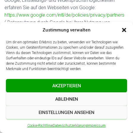
Google, Einstellungs- und Widerspruchsmöglichkeiten
erfahren Sie auf den Webseiten von Google:
https://www.google.com/intl/de/policies/privacy/partners
(„Datennutzung durch Google bei Ihrer Nutzung von
Websites oder Apps unserer Partner“),
Zustimmung verwalten
https://policies.google.com/technologies/ads
Um dir ein optimales Erlebnis zu bieten, verwenden wir Technologien wie
(„Datennutzung zu Werbezwecken“),
Cookies, um Geräteinformationen zu speichern und/oder darauf zuzugreifen.
https://adssettings.google.com/authenticated
Wenn du diesen Technologien zustimmst, können wir Daten wie das
Surfverhalten oder eindeutige IDs auf dieser Website verarbeiten. Wenn du
(„Informationen verwalten, die Google verwendet, um Ihnen
deine Zustimmung nicht erteilst oder zurückziehst, können bestimmte
Werbung einzublenden“).
Merkmale und Funktionen beeinträchtigt werden.
21. Facebook Social Plugins
AKZEPTIEREN
21.1. Wir nutzen auf Grundlage unserer berechtigten
Interessen (d.h. Interesse an der Analyse, Optimierung und
ABLEHNEN
wirtschaftlichem Betrieb unseres Onlineangebotes im Sinne
des Art. 6 Abs. 1 lit. f. DSGVO) Social Plugins („Plugins“) des
EINSTELLUNGEN ANSEHEN
sozialen Netzwerkes facebook.com, welches von der
Facebook Ireland Ltd., 4 Grand Canal Square, Grand Canal
Cookie-Richtlinie
Datenschutzerklärung
Impressum
Harbour, Dublin 2, Irland betrieben wird („Facebook“). Die