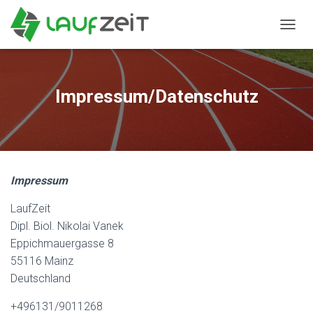
N
A
V
I
G
Impressum/Datenschutz
A
T
I
O
N
U
Impressum
M
S
LaufZeit
C
H
Dipl. Biol. Nikolai Vanek
A
Eppichmauergasse 8
L
55116 Mainz
T
E
Deutschland
N
+496131/9011268