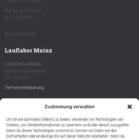
+496131/9011268
Mo-Sa 10:00-18:00
Mi 10:00-19:00
© LaufZeit 2026
Lauflabor Mainz
LaufZeit Lauflabor
Eppichmauergasse 8
55116 Mainz
Terminvereinbarung
Infos
Zustimmung verwalten
Um dir ein optimales Erlebnis zu bieten, verwenden wir Technologien wie
Cookies, um Geräteinformationen zu speichern und/oder darauf zuzugreifen.
Wenn du diesen Technologien zustimmst, können wir Daten wie das
Surfverhalten oder eindeutige IDs auf dieser Website verarbeiten. Wenn du