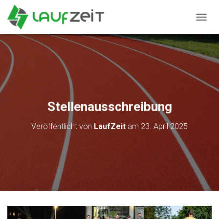
N
A
V
I
G
A
T
I
O
Stellenausschreibung
N
U
Veröffentlicht von
LaufZeit
am
23. April 2025
M
S
C
H
A
L
T
E
N