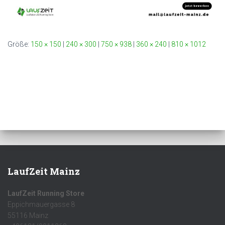
Größe:
150 × 150
|
240 × 300
|
750 × 938
|
360 × 240
|
810 × 1012
LaufZeit Mainz
LaufZeit Running Store
Eppichmauergasse 8
55116 Mainz