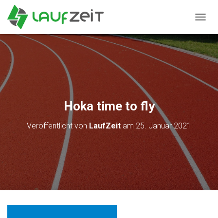
N
A
V
I
G
A
T
I
O
Hoka time to fly
N
U
Veröffentlicht von
LaufZeit
am
25. Januar 2021
M
S
C
H
A
L
T
E
N