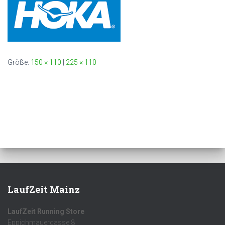
Größe:
150 × 110
|
225 × 110
LaufZeit Mainz
LaufZeit Running Store
Eppichmauergasse 8