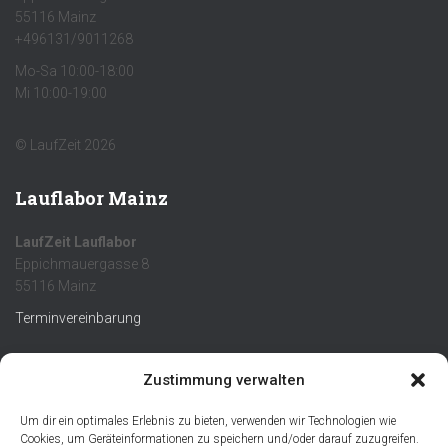
55116 Mainz
+496131/9011268
Mo-Sa 10:00-18:00
Mi 10:00-19:00
© LaufZeit 2026
Lauflabor Mainz
LaufZeit Lauflabor
Eppichmauergasse 8
55116 Mainz
Terminvereinbarung
Infos
Zustimmung verwalten
Um dir ein optimales Erlebnis zu bieten, verwenden wir Technologien wie
Cookies, um Geräteinformationen zu speichern und/oder darauf zuzugreifen.