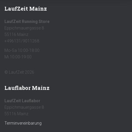
LaufZeit Mainz
LaufZeit Running Store
Eppichmauergasse 8
55116 Mainz
+496131/9011268
Mo-Sa 10:00-18:00
Mi 10:00-19:00
© LaufZeit 2026
Lauflabor Mainz
LaufZeit Lauflabor
Eppichmauergasse 8
55116 Mainz
Terminvereinbarung