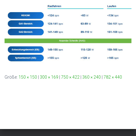
Größe:
150 × 150
|
300 × 169
|
750 × 422
|
360 × 240
|
782 × 440